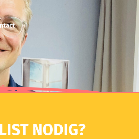
ntact
LIST NODIG?