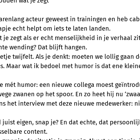
ouden wat je zegt
 jarenlang acteur geweest in trainingen en heb ca
apje echt helpt om iets te laten landen.
e zegt als er echt menselijkheid in je verhaal zit
te wending? Dat blijft hangen.
je twijfelt. Als je denkt: moeten we lollig gaan do
eus. Maar wat ik bedoel met humor is dat ene klein
mét humor: een nieuwe collega moest geïntrodu
nwege zwanen op het spoor. En zo heet hij nu ‘zw
ns het interview met deze nieuwe medewerker: nie
uist eigen, snap je? En dat echte, dat persoonlij
isselbare content.