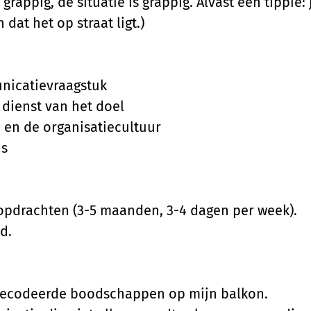
 grappig, de situatie is grappig. Alvast een tippie: 
 dat het op straat ligt.)
unicatievraagstuk
n dienst van het doel
m en de organisatiecultuur
ns
opdrachten (3-5 maanden, 3-4 dagen per week).
d.
t gecodeerde boodschappen op mijn balkon.