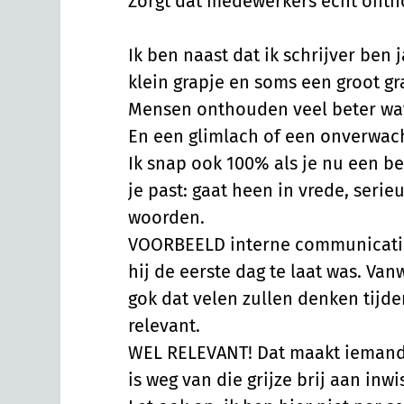
Zorgt dat medewerkers écht onth
Ik ben naast dat ik schrijver ben
klein grapje en soms een groot gr
Mensen onthouden veel beter wat j
En een glimlach of een onverwach
Ik snap ook 100% als je nu een beet
je past: gaat heen in vrede, seri
woorden.
VOORBEELD interne communicatie 
hij de eerste dag te laat was. Va
gok dat velen zullen denken tijde
relevant.
WEL RELEVANT! Dat maakt iemand j
is weg van die grijze brij aan inw