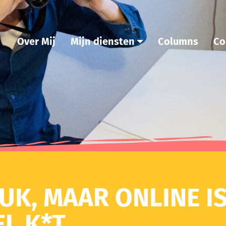
Over Mij
Mijn diensten
Columns
Co
EUK, MAAR ONLINE IS
L K*T.