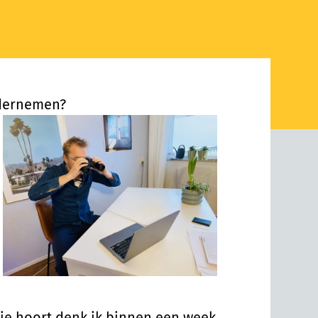
ndernemen?
 je hoort denk ik binnen een week