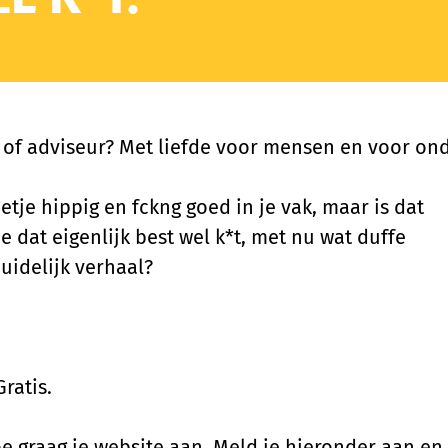
 of adviseur? Met liefde voor mensen en voor o
eetje hippig en fckng goed in je vak, maar is dat
e dat eigenlijk best wel k*t, met nu wat duffe
uidelijk verhaal?
ratis.
oe graag je website aan. Meld je hieronder aan en