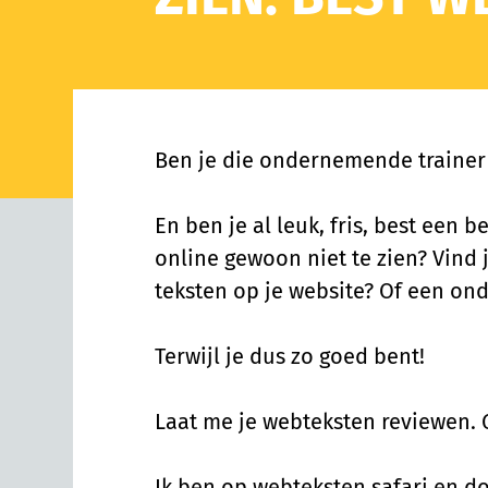
Ben je die ondernemende trainer
En ben je al leuk, fris, best een b
online gewoon niet te zien? Vind j
teksten op je website? Of een ond
Terwijl je dus zo goed bent!
Laat me je webteksten reviewen. G
Ik ben op webteksten safari en d