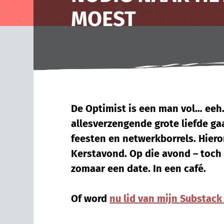
MOEST
De Optimist is een man vol… eeh
allesverzengende grote liefde ga
feesten en netwerkborrels. Hiero
Kerstavond. Op die avond – toch
zomaar een date. In een café.
Of word
nu lid van mijn Substack