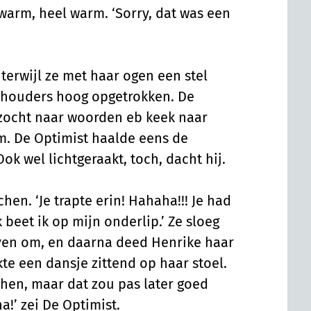
 warm, heel warm. ‘Sorry, dat was een
 terwijl ze met haar ogen een stel
schouders hoog opgetrokken. De
j zocht naar woorden eb keek naar
m. De Optimist haalde eens de
ok wel lichtgeraakt, toch, dacht hij.
en. ‘Je trapte erin! Hahaha!!! Je had
k beet ik op mijn onderlip.’ Ze sloeg
even om, en daarna deed Henrike haar
e een dansje zittend op haar stoel.
hen, maar dat zou pas later goed
a!’ zei De Optimist.