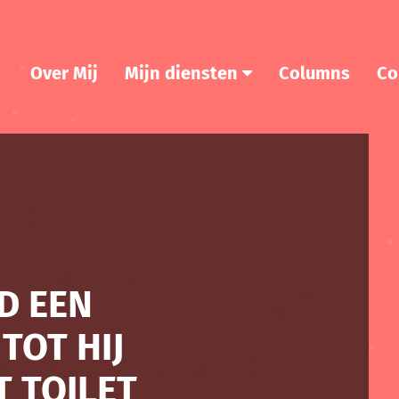
Over Mij
Mijn diensten
Columns
Co
D EEN
TOT HIJ
T TOILET