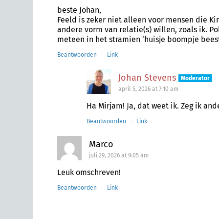
beste Johan,
Feeld is zeker niet alleen voor mensen die Ki
andere vorm van relatie(s) willen, zoals ik. P
meteen in het stramien ‘huisje boompje beestj
Beantwoorden
Link
Johan Stevens
Moderator
april 5, 2026 at 7:10 am
Ha Mirjam! Ja, dat weet ik. Zeg ik and
Beantwoorden
Link
Marco
juli 29, 2026 at 9:05 am
Leuk omschreven!
Beantwoorden
Link