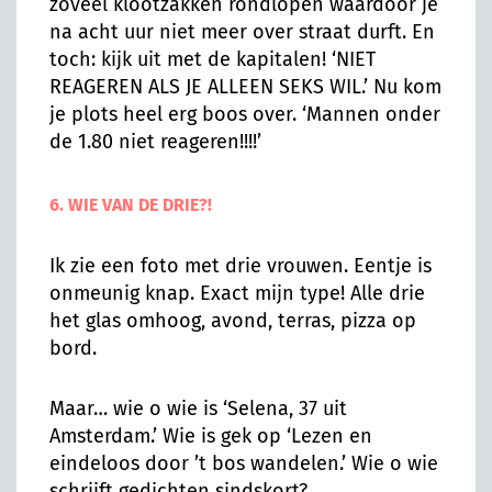
zoveel klootzakken rondlopen waardoor je
na acht uur niet meer over straat durft. En
toch: kijk uit met de kapitalen! ‘NIET
REAGEREN ALS JE ALLEEN SEKS WIL.’ Nu kom
je plots heel erg boos over. ‘Mannen onder
de 1.80 niet reageren!!!!’
6. WIE VAN DE DRIE?!
Ik zie een foto met drie vrouwen. Eentje is
onmeunig knap. Exact mijn type! Alle drie
het glas omhoog, avond, terras, pizza op
bord.
Maar… wie o wie is ‘Selena, 37 uit
Amsterdam.’ Wie is gek op ‘Lezen en
eindeloos door ’t bos wandelen.’ Wie o wie
schrijft gedichten sindskort?